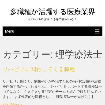
Skip
to
多職種が活躍する医療業界
content
それぞれの現場には専門職がいる！
Menu
カテゴリー:
理学療法士
リハビリに関わってくる職種
リハビリと聞くと、病気やけがを治すための特別な訓練や治療
を想像するかもしれません。 リハビリをサポートする職種は一
つではなく、さまざまな専門家がチームを組んで取り組んでい
ます。 まず代表的な職種として、理学療法士が挙げら […]
Read More »