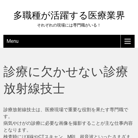
Skip
to
多職種が活躍する医療業界
content
それぞれの現場には専門職がいる！
Menu
診療に欠かせない診療
放射線技士
診療放射線技士は、医療現場で重要な役割を果たす専門職で
す。
病気やけがの診療に必要な画像を撮影することが主な仕事内容
となります。
検査時にはX線やCTスキャン、MRI、超音波といったさまざま