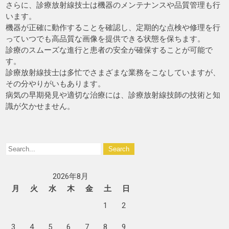
さらに、診療放射線技士は機器のメンテナンスや品質管理も行
います。
機器が正確に動作することを確認し、定期的な点検や修理を行
っていつでも高品質な画像を提供できる状態を保ちます。
診療のスムーズな進行と患者の安全が確保することが可能で
す。
診療放射線技士は多忙でさまざまな業務をこなしていますが、
その分やりがいもあります。
病気の早期発見や適切な治療には、診療放射線技師の技術と知
識が欠かせません。
2026年8月
月
火
水
木
金
土
日
1
2
3
4
5
6
7
8
9