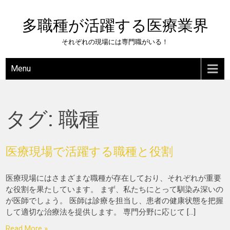
Skip
to
多職種が活躍する医療業界
content
それぞれの現場には専門職がいる！
Menu
タグ:
職種
医療現場で活躍する職種と役割
医療現場にはさまざまな職種が存在しており、それぞれが重要
な役割を果たしています。 まず、私たちにとって馴染み深いの
が医師でしょう。 医師は診療を担当し、患者の健康状態を把握
して適切な治療法を提供します。 専門分野に応じて […]
Read More »