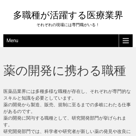
Skip
to
多職種が活躍する医療業界
content
それぞれの現場には専門職がいる！
Menu
薬の開発に携わる職種
医薬品業界には多種多様な職種が存在し、それぞれが専門的な
スキルと知識を必要としています。
薬の開発から製造、販売、規制に至るまでの多岐にわたる仕事
があるのです。
薬の開発に関与する職種として、研究開発部門が挙げられま
す。
研究開発部門では、科学者や研究者が新しい薬の発見や改良に