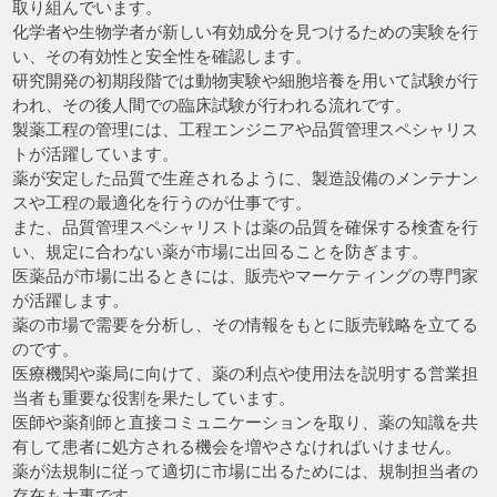
取り組んでいます。
化学者や生物学者が新しい有効成分を見つけるための実験を行
い、その有効性と安全性を確認します。
研究開発の初期段階では動物実験や細胞培養を用いて試験が行
われ、その後人間での臨床試験が行われる流れです。
製薬工程の管理には、工程エンジニアや品質管理スペシャリス
トが活躍しています。
薬が安定した品質で生産されるように、製造設備のメンテナン
スや工程の最適化を行うのが仕事です。
また、品質管理スペシャリストは薬の品質を確保する検査を行
い、規定に合わない薬が市場に出回ることを防ぎます。
医薬品が市場に出るときには、販売やマーケティングの専門家
が活躍します。
薬の市場で需要を分析し、その情報をもとに販売戦略を立てる
のです。
医療機関や薬局に向けて、薬の利点や使用法を説明する営業担
当者も重要な役割を果たしています。
医師や薬剤師と直接コミュニケーションを取り、薬の知識を共
有して患者に処方される機会を増やさなければいけません。
薬が法規制に従って適切に市場に出るためには、規制担当者の
存在も大事です。